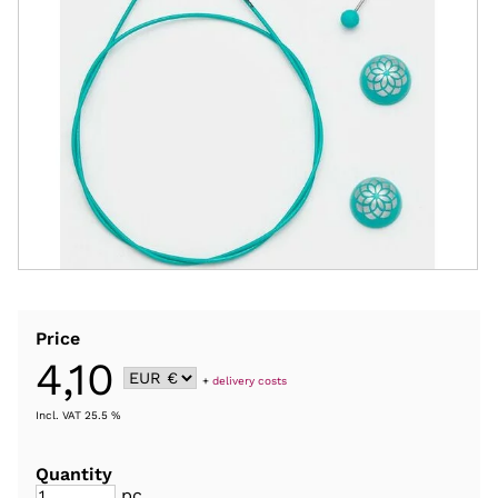
Price
4,10
+
delivery costs
Incl. VAT 25.5 %
Quantity
pc