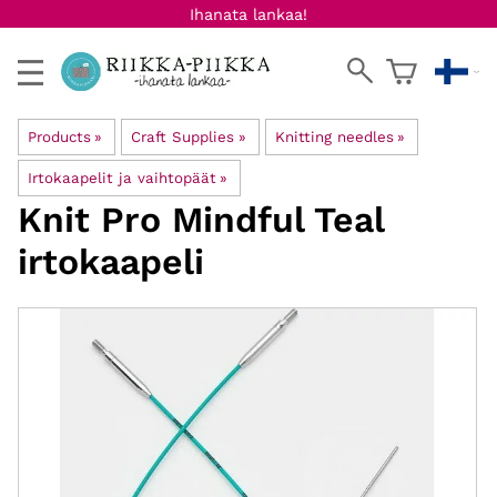
Ihanata lankaa!
Products
‪»
Craft Supplies
‪»
Knitting needles
‪»
Irtokaapelit ja vaihtopäät
‪»
Knit Pro
Mindful Teal
irtokaapeli