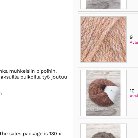
9
Avai
nka muhkeisiin pipoihin,
paksuilla puikoilla työ joutuu
10
n
Avai
he sales package is 130 x