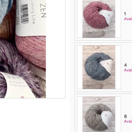
1
Avai
4
Avai
8
Avai