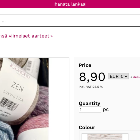
Ihanata lankaa!
nsä viimeiset aarteet
‪»
Price
8,90
+
deli
Incl. VAT 25.5 %
Quantity
pc
Colour