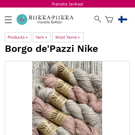
Ihanata lankaa!
Products
‪»
Yarn
‪»
Wool Yarns
‪»
Borgo de'Pazzi
Nike