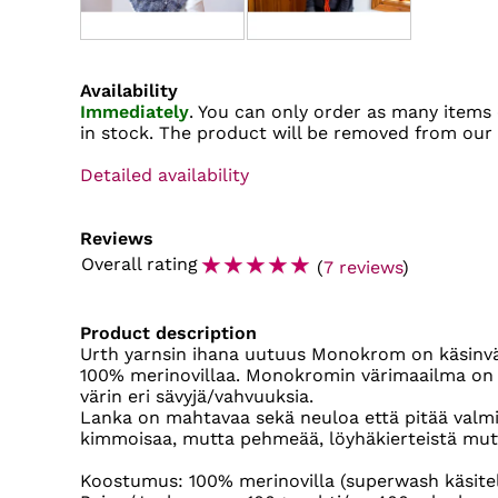
Availability
Immediately
. You can only order as many items 
in stock. The product will be removed from our
Detailed availability
Reviews
☆
☆
☆
☆
☆
Overall rating
(
7 reviews
)
Product description
Urth yarnsin ihana uutuus Monokrom on käsinvär
100% merinovillaa. Monokromin värimaailma on 
värin eri sävyjä/vahvuuksia.
Lanka on mahtavaa sekä neuloa että pitää valmis
kimmoisaa, mutta pehmeää, löyhäkierteistä mut
Koostumus: 100% merinovilla (superwash käsitel