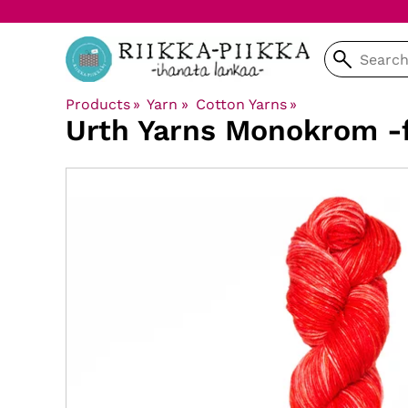
Products
‪»
Yarn
‪»
Cotton Yarns
‪»
Urth Yarns
Monokrom -f