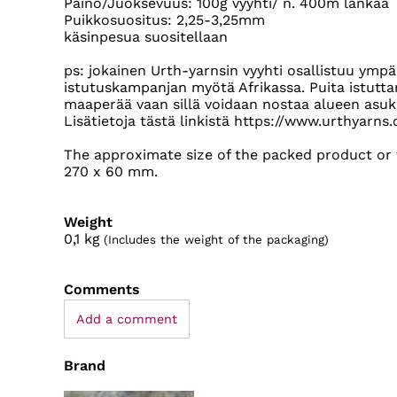
Paino/Juoksevuus: 100g vyyhti/ n. 400m lankaa
Puikkosuositus: 2,25-3,25mm
käsinpesua suositellaan
ps: jokainen Urth-yarnsin vyyhti osallistuu ymp
istutuskampanjan myötä Afrikassa. Puita istuttam
maaperää vaan sillä voidaan nostaa alueen asuk
Lisätietoja tästä linkistä https://www.urthyarns
The approximate size of the packed product or t
270 x 60 mm.
Weight
0,1
kg
(Includes the weight of the packaging)
Comments
Add a comment
Brand