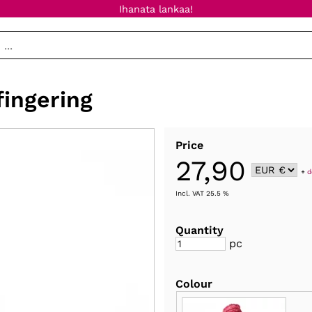
Ihanata lankaa!
ingering
Price
27,90
+
d
Incl. VAT 25.5 %
Quantity
pc
Colour