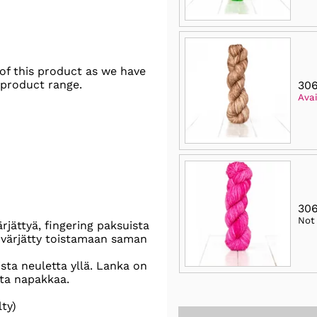
of this product as we have
 product range.
306
Avai
306
Not
jättyä, fingering paksuista
värjätty toistamaan saman
ta neuletta yllä. Lanka on
ta napakkaa.
ty)