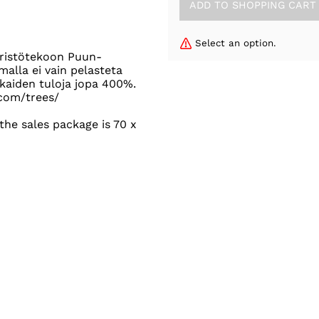
Select an option.
äristötekoon Puun-
alla ei vain pelasteta
kaiden tuloja jopa 400%.
.com/trees/
he sales package is 70 x