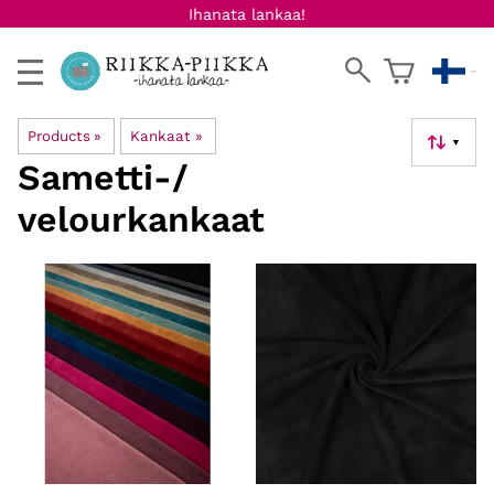
Ihanata lankaa!
Products
‪»
Kankaat
‪»
▼
Sametti-/
velourkankaat