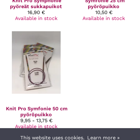
Knit Pro
Symphonie
Symfonie 25 cm
pyöreät sukkapuikot
pyöröpuikko
16,90 €
10,50 €
Available in stock
Available in stock
Knit Pro
Symfonie 50 cm
pyöröpuikko
9,95 - 13,75 €
Available in stock
This website uses cookies.
Learn more »