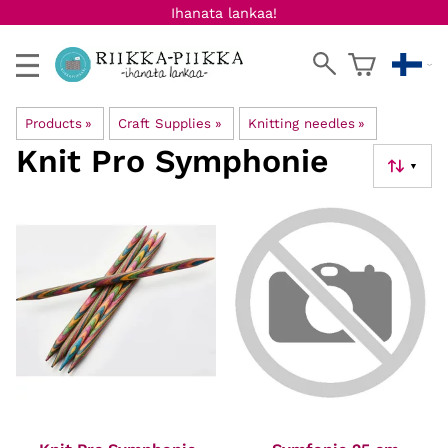
Ihanata lankaa!
Products
‪»
Craft Supplies
‪»
Knitting needles
‪»
Knit Pro Symphonie
▼