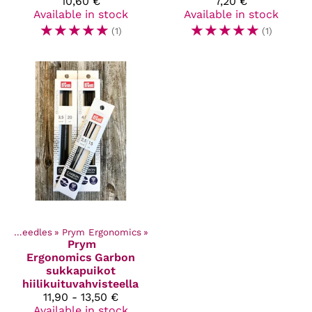
10,60 €
7,20 €
Available in stock
Available in stock
☆
☆
☆
☆
☆
☆
☆
☆
☆
☆
(1)
(1)
Knitting needles
‪»
Prym Ergonomics
‪»
Prym
Ergonomics
Garbon
sukkapuikot
hiilikuituvahvisteella
11,90 - 13,50 €
Available in stock