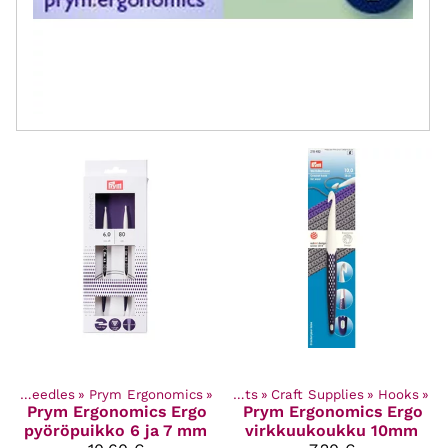
Knitting needles
‪»
Prym Ergonomics
‪»
Products
‪»
Craft Supplies
‪»
Hooks
‪»
Prym Ergonomics
Ergo
Prym Ergonomics
Ergo
pyöröpuikko 6 ja 7 mm
virkkuukoukku 10mm