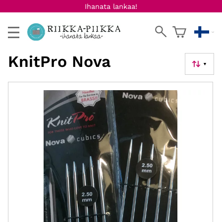
Ihanata lankaa!
KnitPro Nova
▼