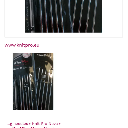
www.knitpro.eu
Knitting needles
‪»
Knit Pro Nova
‪»